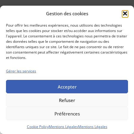
Gestion des cookies
Conseils boursiers depuis 1952
Propos Utiles est
Pour offrir les meilleures expériences, nous utilisons des technologies
une publication
telles que les cookies pour stocker et/ou accéder aux informations sur
des Editions
l'appareil. Le consentement à ces technologies nous permettra de traiter
Marigny
des données telles que le comportement de navigation ou des
identifiants uniques sur ce site. Le fait de ne pas consentir ou de retirer
Mentions Légales
Politique cookie
son consentement peut affecter négativement certaines caractéristiques
Conditions générales de vente
et fonctions.
Gérer les services
Accepter
Refuser
Préférences
Cookie Policy
Mentions Légales
Mentions Légales