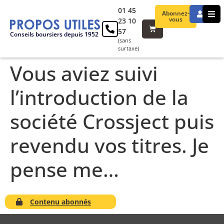
01 45
Abonnez-
vous
23 10
57
Conseils boursiers depuis 1952
(sans
surtaxe)
Vous aviez suivi
l’introduction de la
société Crossject puis
revendu vos titres. Je
pense me…
Contenu abonnés