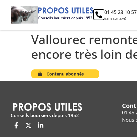
01 45 23 10 57
Conseils boursiers depuis 1952
(sans surtaxe)
Vallourec remonte
encore très loin d
Contenu abonnés
Cont
01 45 
Conseils boursiers depuis 1952
Nous c