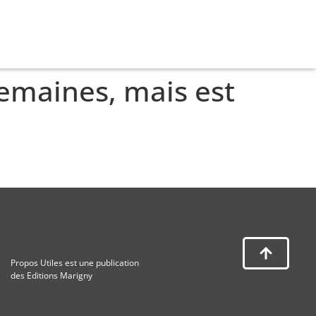
emaines, mais est
Propos Utiles est une publication
des Editions Marigny