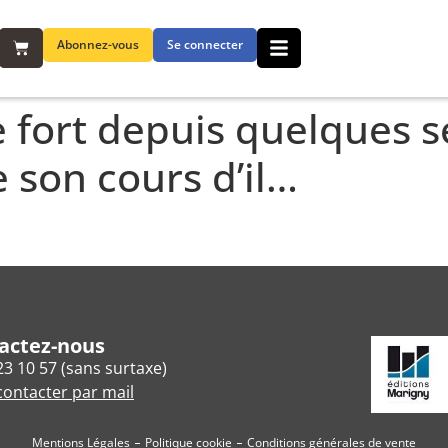
Abonnez-vous
Se connecter
 fort depuis quelques s
e son cours d’il…
actez-nous
23 10 57 (sans surtaxe)
ontacter par mail
Mentions Légales
Politique cookie
Conditions générales de vente