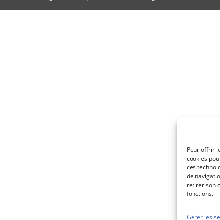
Pour offrir 
cookies pour
ces technol
de navigatio
retirer son 
fonctions.
Gérer les se