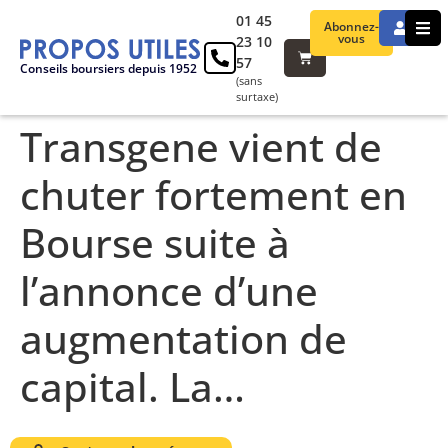
01 45
Abonnez-
vous
23 10
57
Conseils boursiers depuis 1952
(sans
surtaxe)
Transgene vient de
chuter fortement en
Bourse suite à
l’annonce d’une
augmentation de
capital. La…