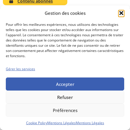
Contenu abonnés
Gestion des cookies
Pour offrir les meilleures expériences, nous utilisons des technologies
telles que les cookies pour stocker et/ou accéder aux informations sur
Conseils boursiers depuis 1952
l'appareil. Le consentement à ces technologies nous permettra de traiter
Propos Utiles est
des données telles que le comportement de navigation ou des
une publication
identifiants uniques sur ce site. Le fait de ne pas consentir ou de retirer
des Editions
son consentement peut affecter négativement certaines caractéristiques
Marigny
et fonctions.
Mentions Légales
Politique cookie
Gérer les services
Conditions générales de vente
Accepter
Refuser
Préférences
Cookie Policy
Mentions Légales
Mentions Légales