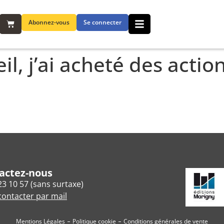
Abonnez-vous
Se connecter
il, j’ai acheté des actio
actez-nous
23 10 57 (sans surtaxe)
ontacter par mail
Mentions Légales
Politique cookie
Conditions générales de vente