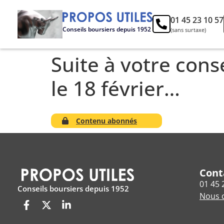
01 45 23 10 57
Conseils boursiers depuis 1952
(sans surtaxe)
Suite à votre conse
le 18 février…
Contenu abonnés
Cont
01 45 
Conseils boursiers depuis 1952
Nous c