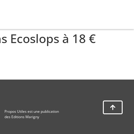
ns Ecoslops à 18 €
Propos Utiles est une publication
des Editions Marigny