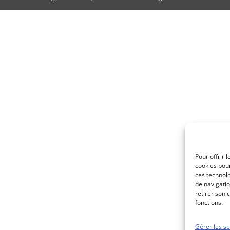
Pour offrir 
cookies pour
ces technol
de navigatio
retirer son 
fonctions.
Gérer les se