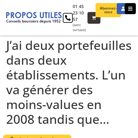
01 45
Abonnez-
vous
23 10
57
Conseils boursiers depuis 1952
(sans
surtaxe)
J’ai deux portefeuilles
dans deux
établissements. L’un
va générer des
moins-values en
2008 tandis que…