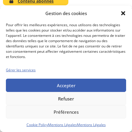
Contenu abonnés
Gestion des cookies
Pour offrir les meilleures expériences, nous utilisons des technologies
telles que les cookies pour stocker et/ou accéder aux informations sur
Conseils boursiers depuis 1952
l'appareil. Le consentement à ces technologies nous permettra de traiter
Propos Utiles est
des données telles que le comportement de navigation ou des
une publication
identifiants uniques sur ce site. Le fait de ne pas consentir ou de retirer
des Editions
son consentement peut affecter négativement certaines caractéristiques
Marigny
et fonctions.
Mentions Légales
Politique cookie
Gérer les services
Conditions générales de vente
Accepter
Refuser
Préférences
Cookie Policy
Mentions Légales
Mentions Légales