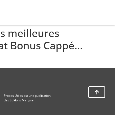
s meilleures
ficat Bonus Cappé…
Propos Utiles est une publication
des Editions Marigny