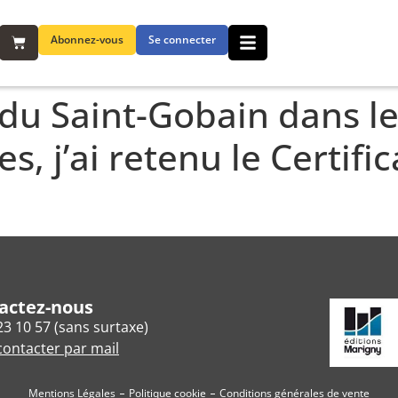
Abonnez-vous
Se connecter
 du Saint-Gobain dans le
es, j’ai retenu le Certi
actez-nous
23 10 57 (sans surtaxe)
ontacter par mail
Mentions Légales
Politique cookie
Conditions générales de vente