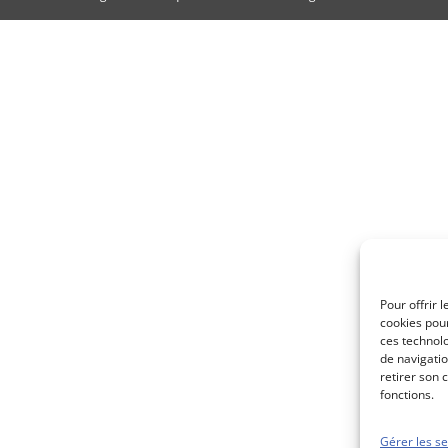
Pour offrir 
cookies pour
ces technol
de navigatio
retirer son 
fonctions.
Gérer les se