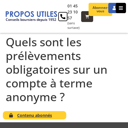
01 45
Abonnez-
vous
23 10
57
Conseils boursiers depuis 1952
(sans
surtaxe)
Quels sont les
prélèvements
obligatoires sur un
compte à terme
anonyme ?
Contenu abonnés