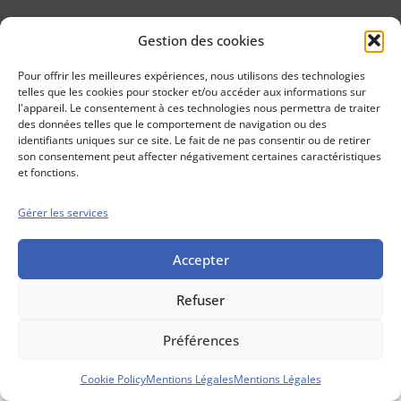
Gestion des cookies
Conseils boursiers depuis 1952
Propos Utiles est
Pour offrir les meilleures expériences, nous utilisons des technologies
une publication
telles que les cookies pour stocker et/ou accéder aux informations sur
des Editions
l'appareil. Le consentement à ces technologies nous permettra de traiter
Marigny
des données telles que le comportement de navigation ou des
identifiants uniques sur ce site. Le fait de ne pas consentir ou de retirer
Mentions Légales
Politique cookie
son consentement peut affecter négativement certaines caractéristiques
Conditions générales de vente
et fonctions.
Gérer les services
Accepter
Refuser
Préférences
Cookie Policy
Mentions Légales
Mentions Légales