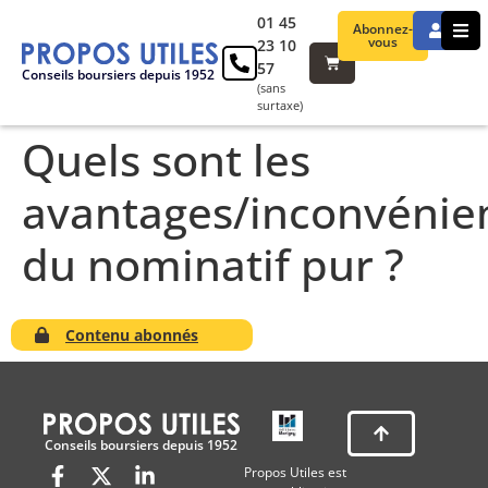
01 45
Abonnez-
vous
23 10
57
Conseils boursiers depuis 1952
(sans
surtaxe)
Quels sont les
avantages/inconvénie
du nominatif pur ?
Contenu abonnés
Conseils boursiers depuis 1952
Propos Utiles est