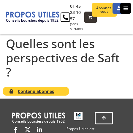
01 45
Abonnez-
vous
23 10
57
Conseils boursiers depuis 1952
(sans
surtaxe)
Quelles sont les
perspectives de Saft
?
Contenu abonnés
Conseils boursiers depuis 1952
Propos Utiles est