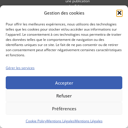
une publication
des Editions
Marigny
Gestion des cookies
Mentions Légales
Politique cookie
Pour offrir les meilleures expériences, nous utilisons des technologies
Conditions générales de vente
telles que les cookies pour stocker et/ou accéder aux informations sur
l'appareil. Le consentement à ces technologies nous permettra de traiter
des données telles que le comportement de navigation ou des
identifiants uniques sur ce site. Le fait de ne pas consentir ou de retirer
son consentement peut affecter négativement certaines caractéristiques
et fonctions.
Gérer les services
Accepter
Refuser
Préférences
Cookie Policy
Mentions Légales
Mentions Légales