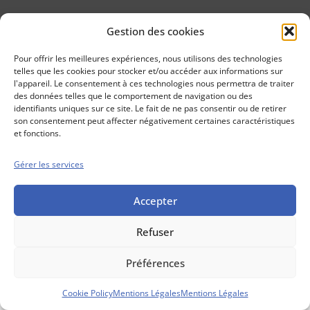
Gestion des cookies
Conseils boursiers depuis 1952
Propos Utiles est
Pour offrir les meilleures expériences, nous utilisons des technologies
une publication
telles que les cookies pour stocker et/ou accéder aux informations sur
des Editions
l'appareil. Le consentement à ces technologies nous permettra de traiter
Marigny
des données telles que le comportement de navigation ou des
identifiants uniques sur ce site. Le fait de ne pas consentir ou de retirer
Mentions Légales
Politique cookie
son consentement peut affecter négativement certaines caractéristiques
Conditions générales de vente
et fonctions.
Gérer les services
Accepter
Refuser
Préférences
Cookie Policy
Mentions Légales
Mentions Légales