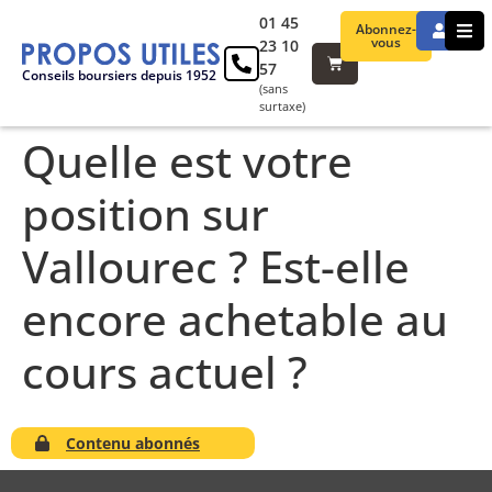
01 45
Abonnez-
vous
23 10
57
Conseils boursiers depuis 1952
(sans
surtaxe)
Quelle est votre
position sur
Vallourec ? Est-elle
encore achetable au
cours actuel ?
Contenu abonnés