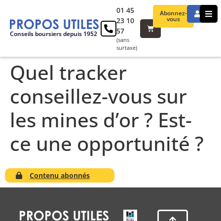
01 45
Abonnez-
vous
23 10
57
Conseils boursiers depuis 1952
(sans
surtaxe)
Quel tracker
conseillez-vous sur
les mines d’or ? Est-
ce une opportunité ?
Contenu abonnés