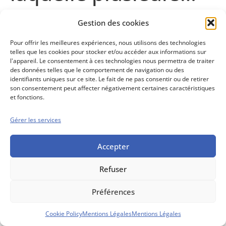
Gestion des cookies
Contenu abonnés
Pour offrir les meilleures expériences, nous utilisons des technologies
telles que les cookies pour stocker et/ou accéder aux informations sur
l'appareil. Le consentement à ces technologies nous permettra de traiter
des données telles que le comportement de navigation ou des
Conseils boursiers depuis 1952
identifiants uniques sur ce site. Le fait de ne pas consentir ou de retirer
son consentement peut affecter négativement certaines caractéristiques
Propos Utiles est
et fonctions.
une publication
des Editions
Marigny
Gérer les services
Mentions Légales
Politique cookie
Conditions générales de vente
Accepter
Refuser
Préférences
Cookie Policy
Mentions Légales
Mentions Légales