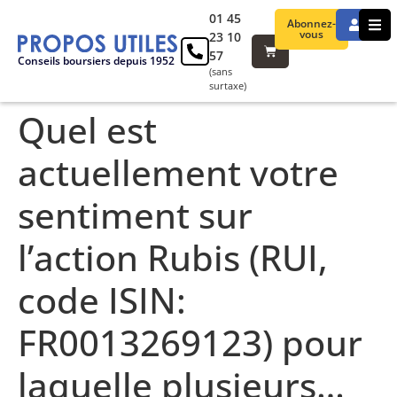
01 45
Abonnez-
vous
23 10
57
Conseils boursiers depuis 1952
(sans
surtaxe)
Quel est
actuellement votre
sentiment sur
l’action Rubis (RUI,
code ISIN:
FR0013269123) pour
laquelle plusieurs…