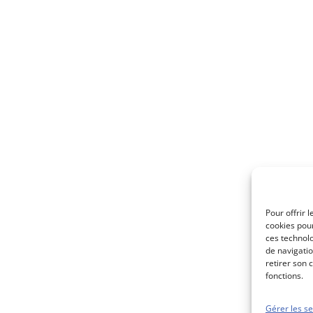
Pour offrir 
cookies pour
ces technol
de navigatio
retirer son 
fonctions.
Gérer les se