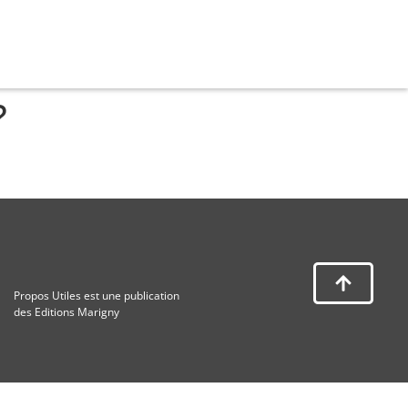
?
Propos Utiles est une publication
des Editions Marigny