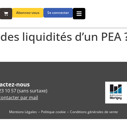
Abonnez-vous
Se connecter
des liquidités d’un PEA 
actez-nous
23 10 57 (sans surtaxe)
ontacter par mail
Mentions Légales
Politique cookie
Conditions générales de vente