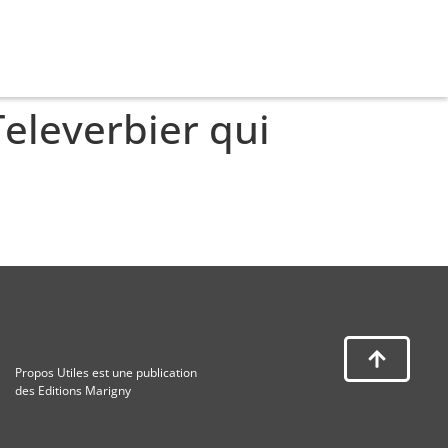
eleverbier qui
Propos Utiles est une publication
des Editions Marigny