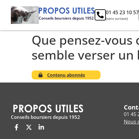
01 45 23 10 57
Conseils boursiers depuis 1952
(sans surtaxe)
Que pensez-vous d
semble verser un 
Contenu abonnés
Cont
01 45 
Conseils boursiers depuis 1952
Nous c