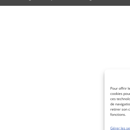
Pour offrir 
cookies pour
ces technol
de navigatio
retirer son 
fonctions.
Gérer les se