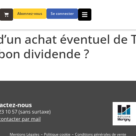
Abonnez-vous
Se connecter
’un achat éventuel de T
bon dividende ?
actez-nous
23 10 57 (sans surtaxe)
ontacter par mail
Mentions Légales
Politique cookie
Conditions générales de vente