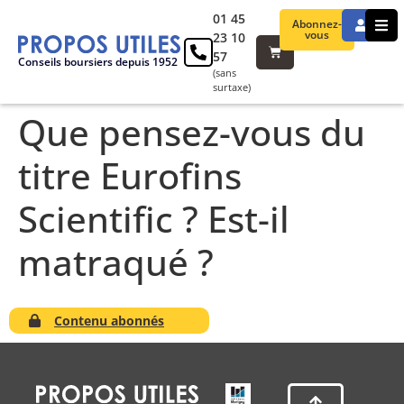
01 45
Abonnez-
vous
23 10
57
Conseils boursiers depuis 1952
(sans
surtaxe)
Que pensez-vous du
titre Eurofins
Scientific ? Est-il
matraqué ?
Contenu abonnés