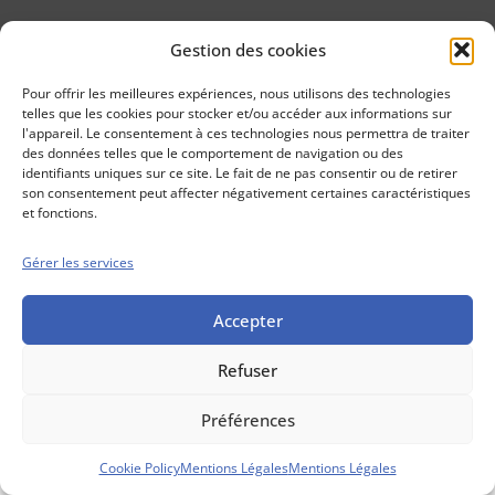
Gestion des cookies
Conseils boursiers depuis 1952
Propos Utiles est
Pour offrir les meilleures expériences, nous utilisons des technologies
une publication
telles que les cookies pour stocker et/ou accéder aux informations sur
des Editions
l'appareil. Le consentement à ces technologies nous permettra de traiter
Marigny
des données telles que le comportement de navigation ou des
identifiants uniques sur ce site. Le fait de ne pas consentir ou de retirer
Mentions Légales
Politique cookie
son consentement peut affecter négativement certaines caractéristiques
Conditions générales de vente
et fonctions.
Gérer les services
Accepter
Refuser
Préférences
Cookie Policy
Mentions Légales
Mentions Légales