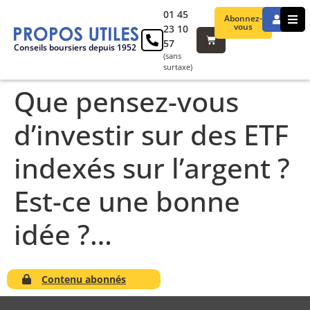
01 45
Abonnez-
vous
23 10
57
Conseils boursiers depuis 1952
(sans
surtaxe)
Que pensez-vous
d’investir sur des ETF
indexés sur l’argent ?
Est-ce une bonne
idée ?…
Contenu abonnés