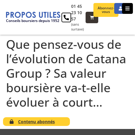
01 45
Abonnez-
vous
23 10
57
Conseils boursiers depuis 1952
(sans
surtaxe)
Que pensez-vous de
l’évolution de Catana
Group ? Sa valeur
boursière va-t-elle
évoluer à court…
Contenu abonnés