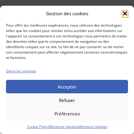
Gestion des cookies
Conseils boursiers depuis 1952
Propos Utiles est
Pour offrir les meilleures expériences, nous utilisons des technologies
une publication
telles que les cookies pour stocker et/ou accéder aux informations sur
des Editions
l'appareil. Le consentement à ces technologies nous permettra de traiter
Marigny
des données telles que le comportement de navigation ou des
identifiants uniques sur ce site. Le fait de ne pas consentir ou de retirer
Mentions Légales
Politique cookie
son consentement peut affecter négativement certaines caractéristiques
Conditions générales de vente
et fonctions.
Gérer les services
Accepter
Refuser
Préférences
Cookie Policy
Mentions Légales
Mentions Légales