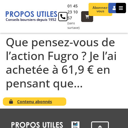
01 45
Abonnez-
vous
23 10
57
Conseils boursiers depuis 1952
(sans
surtaxe)
Que pensez-vous de
l’action Fugro ? Je l’ai
achetée à 61,9 € en
pensant que…
Contenu abonnés