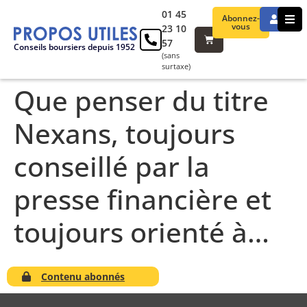
01 45
Abonnez-
vous
23 10
57
Conseils boursiers depuis 1952
(sans
surtaxe)
Que penser du titre
Nexans, toujours
conseillé par la
presse financière et
toujours orienté à…
Contenu abonnés