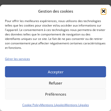
Gestion des cookies
Conseils boursiers depuis 1952
Propos Utiles est
Pour offrir les meilleures expériences, nous utilisons des technologies
une publication
telles que les cookies pour stocker et/ou accéder aux informations sur
des Editions
l'appareil. Le consentement à ces technologies nous permettra de traiter
Marigny
des données telles que le comportement de navigation ou des
identifiants uniques sur ce site. Le fait de ne pas consentir ou de retirer
Mentions Légales
Politique cookie
son consentement peut affecter négativement certaines caractéristiques
Conditions générales de vente
et fonctions.
Gérer les services
Accepter
Refuser
Préférences
Cookie Policy
Mentions Légales
Mentions Légales