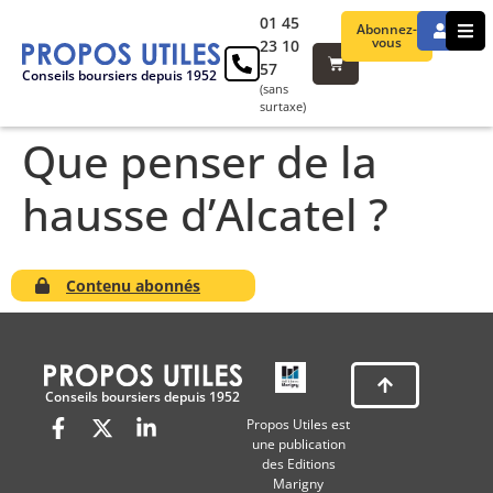
01 45
Abonnez-
vous
23 10
57
Conseils boursiers depuis 1952
(sans
surtaxe)
Que penser de la
hausse d’Alcatel ?
Contenu abonnés
Conseils boursiers depuis 1952
Propos Utiles est
une publication
des Editions
Marigny