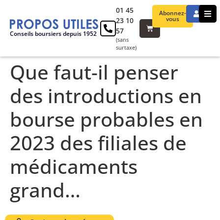
01 45
Abonnez-
vous
23 10
57
Conseils boursiers depuis 1952
(sans
surtaxe)
Que faut-il penser
des introductions en
bourse probables en
2023 des filiales de
médicaments
grand…