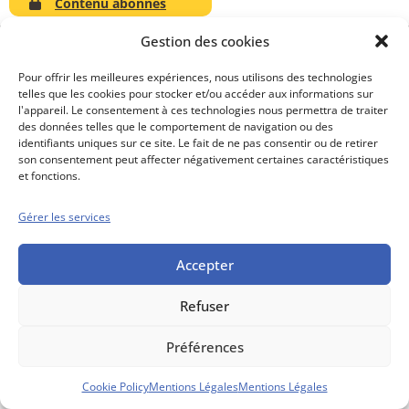
Contenu abonnés
Gestion des cookies
Pour offrir les meilleures expériences, nous utilisons des technologies
telles que les cookies pour stocker et/ou accéder aux informations sur
Conseils boursiers depuis 1952
l'appareil. Le consentement à ces technologies nous permettra de traiter
Propos Utiles est
des données telles que le comportement de navigation ou des
une publication
identifiants uniques sur ce site. Le fait de ne pas consentir ou de retirer
des Editions
son consentement peut affecter négativement certaines caractéristiques
Marigny
et fonctions.
Mentions Légales
Politique cookie
Gérer les services
Conditions générales de vente
Accepter
Refuser
Préférences
Cookie Policy
Mentions Légales
Mentions Légales