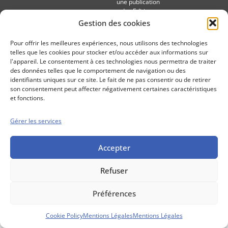
une publication
des Editions
Marigny
Gestion des cookies
Mentions Légales
Politique cookie
Pour offrir les meilleures expériences, nous utilisons des technologies
Conditions générales de vente
telles que les cookies pour stocker et/ou accéder aux informations sur
l'appareil. Le consentement à ces technologies nous permettra de traiter
des données telles que le comportement de navigation ou des
identifiants uniques sur ce site. Le fait de ne pas consentir ou de retirer
son consentement peut affecter négativement certaines caractéristiques
et fonctions.
Gérer les services
Accepter
Refuser
Préférences
Cookie Policy
Mentions Légales
Mentions Légales