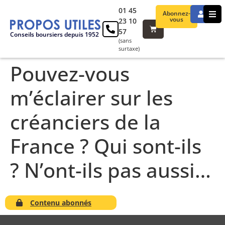
01 45
Abonnez-
vous
23 10
57
Conseils boursiers depuis 1952
(sans
surtaxe)
Pouvez-vous
m’éclairer sur les
créanciers de la
France ? Qui sont-ils
? N’ont-ils pas aussi…
Contenu abonnés