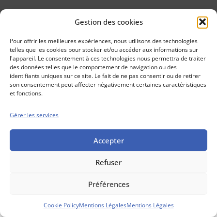
Gestion des cookies
Conseils boursiers depuis 1952
Propos Utiles est
Pour offrir les meilleures expériences, nous utilisons des technologies
une publication
telles que les cookies pour stocker et/ou accéder aux informations sur
des Editions
l'appareil. Le consentement à ces technologies nous permettra de traiter
Marigny
des données telles que le comportement de navigation ou des
identifiants uniques sur ce site. Le fait de ne pas consentir ou de retirer
Mentions Légales
Politique cookie
son consentement peut affecter négativement certaines caractéristiques
Conditions générales de vente
et fonctions.
Gérer les services
Accepter
Refuser
Préférences
Cookie Policy
Mentions Légales
Mentions Légales