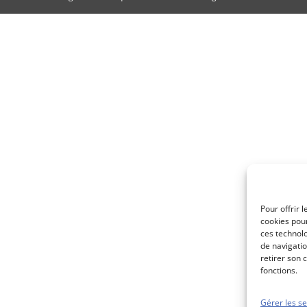
Pour offrir 
cookies pour
ces technol
de navigatio
retirer son 
fonctions.
Gérer les se