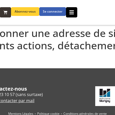
Abonnez-vous
Se connecter
nner une adresse de sit
ents actions, détachem
actez-nous
23 10 57 (sans surtaxe)
ontacter par mail
Mentions Légales
Politique cookie
Conditions générales de vente