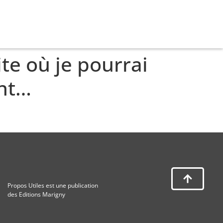
e où je pourrai
ent…
Propos Utiles est une publication
des Editions Marigny