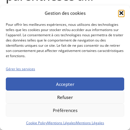
Gestion des cookies
Contenu abonnés
Pour offrir les meilleures expériences, nous utilisons des technologies
telles que les cookies pour stocker et/ou accéder aux informations sur
l'appareil. Le consentement à ces technologies nous permettra de traiter
des données telles que le comportement de navigation ou des
Conseils boursiers depuis 1952
identifiants uniques sur ce site. Le fait de ne pas consentir ou de retirer
son consentement peut affecter négativement certaines caractéristiques
Propos Utiles est
et fonctions.
une publication
des Editions
Marigny
Gérer les services
Mentions Légales
Politique cookie
Conditions générales de vente
Accepter
Refuser
Préférences
Cookie Policy
Mentions Légales
Mentions Légales