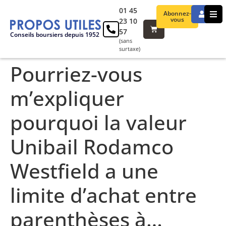
01 45
Abonnez-
vous
23 10
57
Conseils boursiers depuis 1952
(sans
surtaxe)
Pourriez-vous
m’expliquer
pourquoi la valeur
Unibail Rodamco
Westfield a une
limite d’achat entre
parenthèses à…