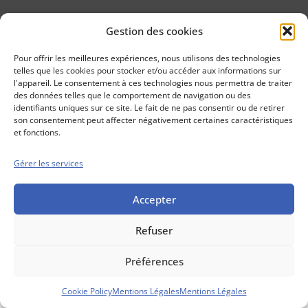
Gestion des cookies
Conseils boursiers depuis 1952
Propos Utiles est
Pour offrir les meilleures expériences, nous utilisons des technologies
une publication
telles que les cookies pour stocker et/ou accéder aux informations sur
des Editions
l'appareil. Le consentement à ces technologies nous permettra de traiter
Marigny
des données telles que le comportement de navigation ou des
identifiants uniques sur ce site. Le fait de ne pas consentir ou de retirer
Mentions Légales
Politique cookie
son consentement peut affecter négativement certaines caractéristiques
Conditions générales de vente
et fonctions.
Gérer les services
Accepter
Refuser
Préférences
Cookie Policy
Mentions Légales
Mentions Légales