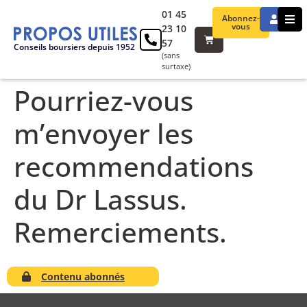
01 45
Abonnez-
vous
23 10
57
Conseils boursiers depuis 1952
(sans
surtaxe)
Pourriez-vous
m’envoyer les
recommendations
du Dr Lassus.
Remerciements.
Contenu abonnés