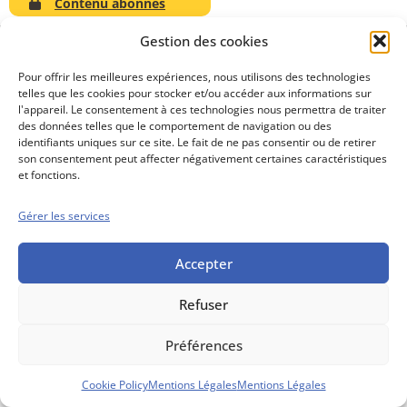
Contenu abonnés
Gestion des cookies
Pour offrir les meilleures expériences, nous utilisons des technologies
telles que les cookies pour stocker et/ou accéder aux informations sur
Conseils boursiers depuis 1952
l'appareil. Le consentement à ces technologies nous permettra de traiter
Propos Utiles est
des données telles que le comportement de navigation ou des
une publication
identifiants uniques sur ce site. Le fait de ne pas consentir ou de retirer
des Editions
son consentement peut affecter négativement certaines caractéristiques
Marigny
et fonctions.
Mentions Légales
Politique cookie
Gérer les services
Conditions générales de vente
Accepter
Refuser
Préférences
Cookie Policy
Mentions Légales
Mentions Légales