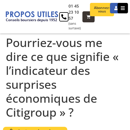
01 45
Abonnez-
vous
23 10
57
Conseils boursiers depuis 1952
(sans
surtaxe)
Pourriez-vous me
dire ce que signifie «
l’indicateur des
surprises
économiques de
Citigroup » ?