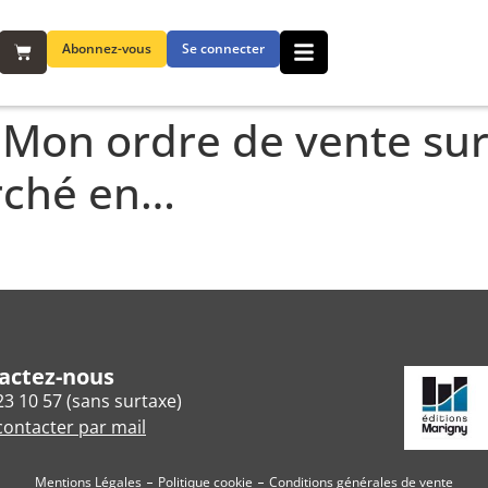
Abonnez-vous
Se connecter
 Mon ordre de vente sur 
rché en…
actez-nous
23 10 57 (sans surtaxe)
ontacter par mail
Mentions Légales
Politique cookie
Conditions générales de vente