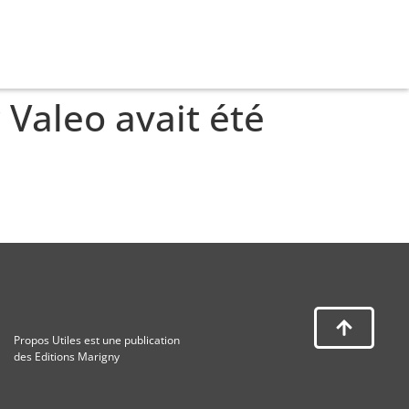
Valeo avait été
Propos Utiles est une publication
des Editions Marigny