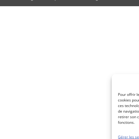
Pour offrir 
cookies pour
ces technol
de navigatio
retirer son 
fonctions.
Gérer les se