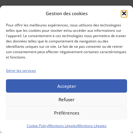
Gestion des cookies
Conseils boursiers depuis 1952
Propos Utiles est
Pour offrir les meilleures expériences, nous utilisons des technologies
une publication
telles que les cookies pour stocker et/ou accéder aux informations sur
des Editions
l'appareil. Le consentement à ces technologies nous permettra de traiter
Marigny
des données telles que le comportement de navigation ou des
identifiants uniques sur ce site. Le fait de ne pas consentir ou de retirer
Mentions Légales
Politique cookie
son consentement peut affecter négativement certaines caractéristiques
Conditions générales de vente
et fonctions.
Gérer les services
Accepter
Refuser
Préférences
Cookie Policy
Mentions Légales
Mentions Légales