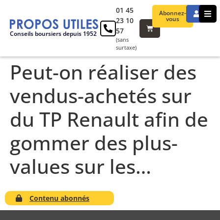
01 45
Abonnez-
vous
23 10
57
Conseils boursiers depuis 1952
(sans
surtaxe)
Peut-on réaliser des
vendus-achetés sur
du TP Renault afin de
gommer des plus-
values sur les…
Contenu abonnés