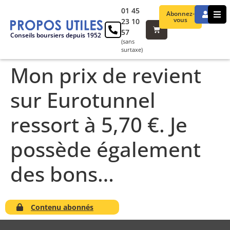
01 45
Abonnez-
vous
23 10
57
Conseils boursiers depuis 1952
(sans
surtaxe)
Mon prix de revient
sur Eurotunnel
ressort à 5,70 €. Je
possède également
des bons…
Contenu abonnés