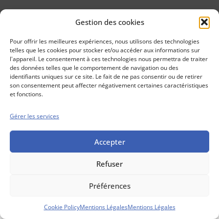
Gestion des cookies
Conseils boursiers depuis 1952
Propos Utiles est
Pour offrir les meilleures expériences, nous utilisons des technologies
une publication
telles que les cookies pour stocker et/ou accéder aux informations sur
des Editions
l'appareil. Le consentement à ces technologies nous permettra de traiter
Marigny
des données telles que le comportement de navigation ou des
identifiants uniques sur ce site. Le fait de ne pas consentir ou de retirer
Mentions Légales
Politique cookie
son consentement peut affecter négativement certaines caractéristiques
Conditions générales de vente
et fonctions.
Gérer les services
Accepter
Refuser
Préférences
Cookie Policy
Mentions Légales
Mentions Légales