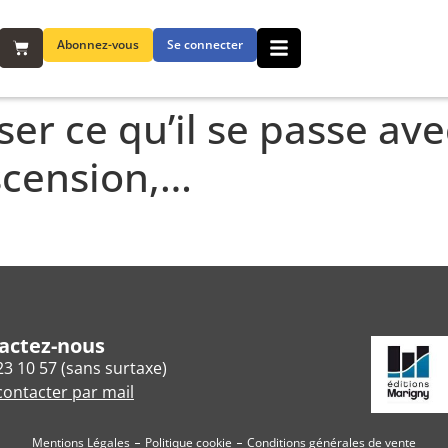
Abonnez-vous
Se connecter
er ce qu’il se passe av
scension,…
actez-nous
23 10 57 (sans surtaxe)
ontacter par mail
Mentions Légales
Politique cookie
Conditions générales de vente