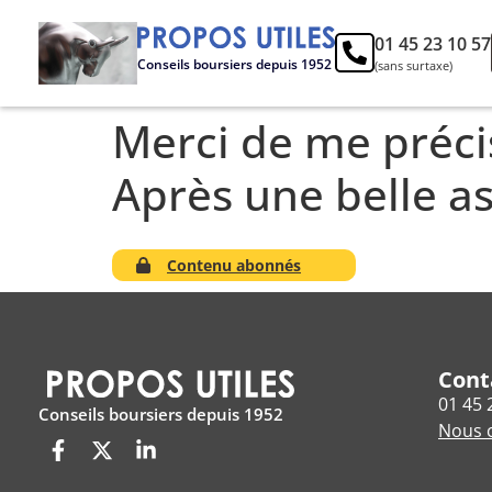
01 45 23 10 57
Conseils boursiers depuis 1952
(sans surtaxe)
Merci de me précis
Après une belle a
Contenu abonnés
Cont
01 45 
Conseils boursiers depuis 1952
Nous c