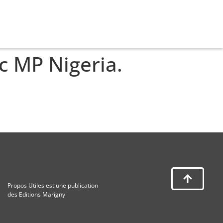
ec MP Nigeria.
Propos Utiles est une publication
des Editions Marigny