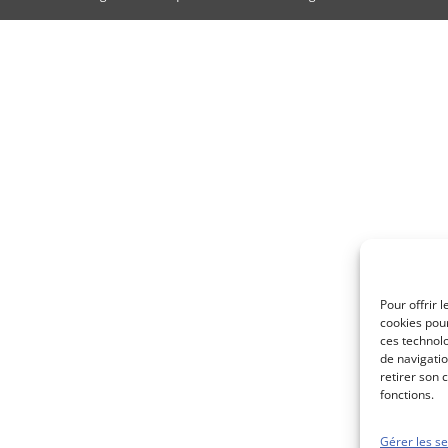
Pour offrir 
cookies pour
ces technol
de navigatio
retirer son 
fonctions.
Gérer les se