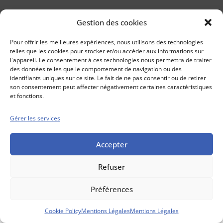
Gestion des cookies
Conseils boursiers depuis 1952
Propos Utiles est
Pour offrir les meilleures expériences, nous utilisons des technologies
une publication
telles que les cookies pour stocker et/ou accéder aux informations sur
des Editions
l'appareil. Le consentement à ces technologies nous permettra de traiter
Marigny
des données telles que le comportement de navigation ou des
identifiants uniques sur ce site. Le fait de ne pas consentir ou de retirer
Mentions Légales
Politique cookie
son consentement peut affecter négativement certaines caractéristiques
Conditions générales de vente
et fonctions.
Gérer les services
Accepter
Refuser
Préférences
Cookie Policy
Mentions Légales
Mentions Légales