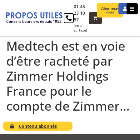
01 45
Abonnez-
vous
23 10
57
Conseils boursiers depuis 1952
(sans
surtaxe)
Medtech est en voie
d’être racheté par
Zimmer Holdings
France pour le
compte de Zimmer…
Contenu abonnés