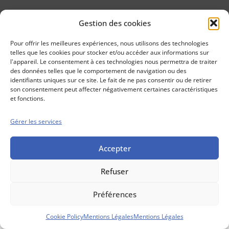
Gestion des cookies
Conseils boursiers depuis 1952
Propos Utiles est
Pour offrir les meilleures expériences, nous utilisons des technologies
une publication
telles que les cookies pour stocker et/ou accéder aux informations sur
des Editions
l'appareil. Le consentement à ces technologies nous permettra de traiter
Marigny
des données telles que le comportement de navigation ou des
identifiants uniques sur ce site. Le fait de ne pas consentir ou de retirer
Mentions Légales
Politique cookie
son consentement peut affecter négativement certaines caractéristiques
Conditions générales de vente
et fonctions.
Gérer les services
Accepter
Refuser
Préférences
Cookie Policy
Mentions Légales
Mentions Légales