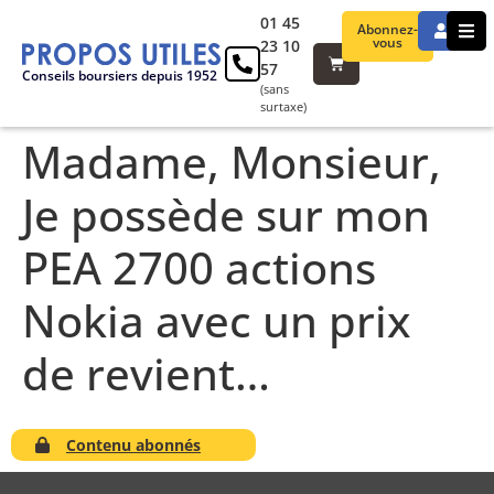
01 45
Abonnez-
vous
23 10
57
Conseils boursiers depuis 1952
(sans
surtaxe)
Madame, Monsieur,
Je possède sur mon
PEA 2700 actions
Nokia avec un prix
de revient…
Contenu abonnés