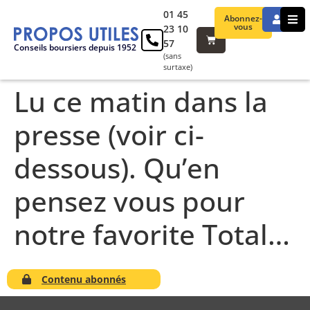
01 45
Abonnez-
vous
23 10
57
Conseils boursiers depuis 1952
(sans
surtaxe)
Lu ce matin dans la
presse (voir ci-
dessous). Qu’en
pensez vous pour
notre favorite Total…
Contenu abonnés