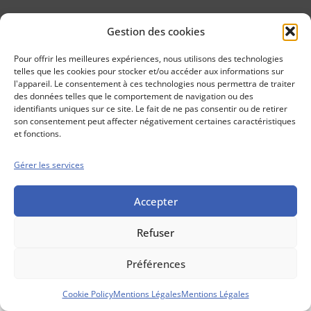
Gestion des cookies
Conseils boursiers depuis 1952
Propos Utiles est
Pour offrir les meilleures expériences, nous utilisons des technologies
une publication
telles que les cookies pour stocker et/ou accéder aux informations sur
des Editions
l'appareil. Le consentement à ces technologies nous permettra de traiter
Marigny
des données telles que le comportement de navigation ou des
identifiants uniques sur ce site. Le fait de ne pas consentir ou de retirer
Mentions Légales
Politique cookie
son consentement peut affecter négativement certaines caractéristiques
Conditions générales de vente
et fonctions.
Gérer les services
Accepter
Refuser
Préférences
Cookie Policy
Mentions Légales
Mentions Légales