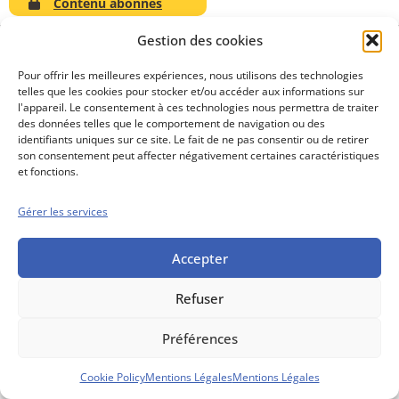
Contenu abonnés
Gestion des cookies
Pour offrir les meilleures expériences, nous utilisons des technologies
telles que les cookies pour stocker et/ou accéder aux informations sur
Conseils boursiers depuis 1952
l'appareil. Le consentement à ces technologies nous permettra de traiter
Propos Utiles est
des données telles que le comportement de navigation ou des
une publication
identifiants uniques sur ce site. Le fait de ne pas consentir ou de retirer
des Editions
son consentement peut affecter négativement certaines caractéristiques
Marigny
et fonctions.
Mentions Légales
Politique cookie
Gérer les services
Conditions générales de vente
Accepter
Refuser
Préférences
Cookie Policy
Mentions Légales
Mentions Légales