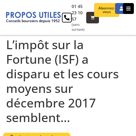
01 45
Abonnez-
vous
23 10
57
Conseils boursiers depuis 1952
(sans
surtaxe)
L’impôt sur la
Fortune (ISF) a
disparu et les cours
moyens sur
décembre 2017
semblent…