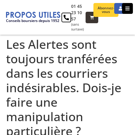
01 45
Abonnez-
vous
23 10
57
Conseils boursiers depuis 1952
(sans
surtaxe)
Les Alertes sont
toujours tranférées
dans les courriers
indésirables. Dois-je
faire une
manipulation
particulière ?