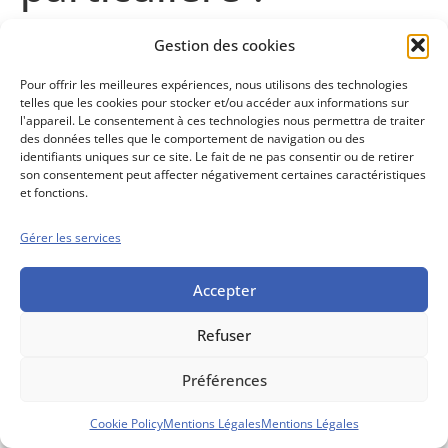
Gestion des cookies
Contenu abonnés
Pour offrir les meilleures expériences, nous utilisons des technologies
telles que les cookies pour stocker et/ou accéder aux informations sur
l'appareil. Le consentement à ces technologies nous permettra de traiter
des données telles que le comportement de navigation ou des
Conseils boursiers depuis 1952
identifiants uniques sur ce site. Le fait de ne pas consentir ou de retirer
son consentement peut affecter négativement certaines caractéristiques
Propos Utiles est
et fonctions.
une publication
des Editions
Marigny
Gérer les services
Mentions Légales
Politique cookie
Conditions générales de vente
Accepter
Refuser
Préférences
Cookie Policy
Mentions Légales
Mentions Légales