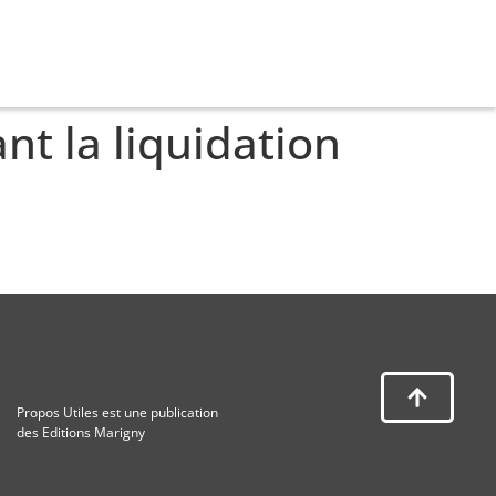
nt la liquidation
Propos Utiles est une publication
des Editions Marigny