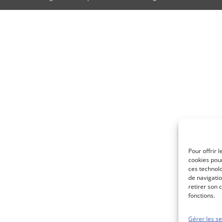
Pour offrir 
cookies pour
ces technol
de navigatio
retirer son 
fonctions.
Gérer les se