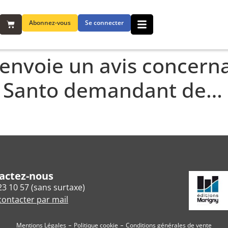
Abonnez-vous
Se connecter
 envoie un avis concerna
o Santo demandant de…
actez-nous
23 10 57 (sans surtaxe)
ontacter par mail
Mentions Légales
Politique cookie
Conditions générales de vente