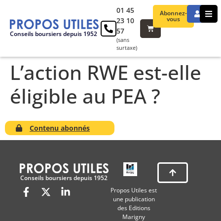
01 45
Abonnez-
vous
23 10
57
Conseils boursiers depuis 1952
(sans
surtaxe)
L’action RWE est-elle
éligible au PEA ?
Contenu abonnés
Conseils boursiers depuis 1952
Propos Utiles est
une publication
des Editions
Marigny