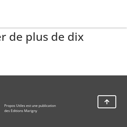
r de plus de dix
Propos Utiles est une publication
des Editions Marigny