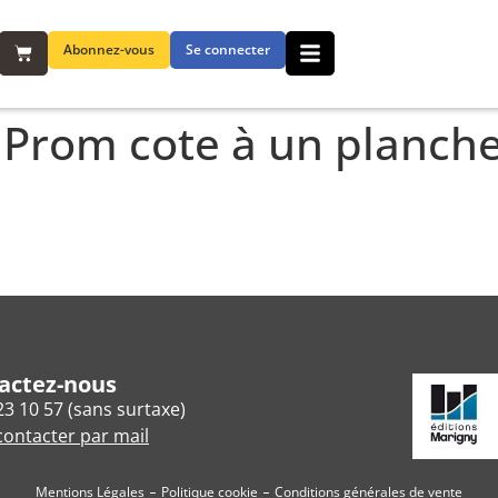
Abonnez-vous
Se connecter
 Prom cote à un planche
actez-nous
23 10 57 (sans surtaxe)
ontacter par mail
Mentions Légales
Politique cookie
Conditions générales de vente