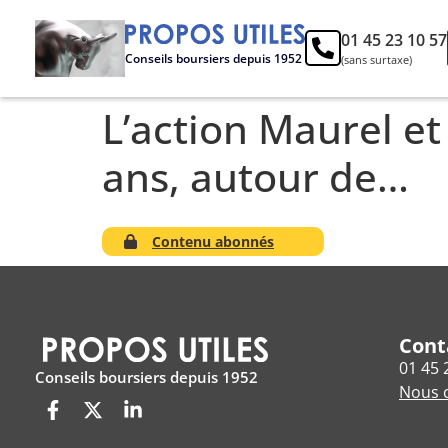
01 45 23 10 57
Conseils boursiers depuis 1952
(sans surtaxe)
L’action Maurel et
ans, autour de…
Contenu abonnés
Cont
01 45 
Conseils boursiers depuis 1952
Nous c