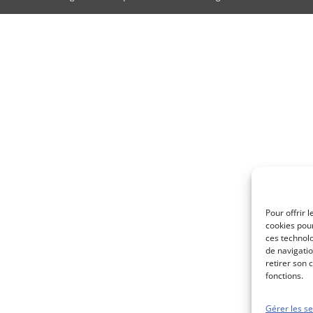
Pour offrir 
cookies pour
ces technol
de navigatio
retirer son 
fonctions.
Gérer les se