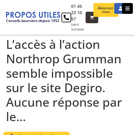
01 45
Abonnez-
vous
23 10
57
Conseils boursiers depuis 1952
(sans
surtaxe)
L’accès à l’action
Northrop Grumman
semble impossible
sur le site Degiro.
Aucune réponse par
le…