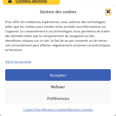
Contenu abonnés
Gestion des cookies
Pour offrir les meilleures expériences, nous utilisons des technologies
telles que les cookies pour stocker et/ou accéder aux informations sur
Conseils boursiers depuis 1952
l'appareil. Le consentement à ces technologies nous permettra de traiter
Propos Utiles est
des données telles que le comportement de navigation ou des
une publication
identifiants uniques sur ce site. Le fait de ne pas consentir ou de retirer
des Editions
son consentement peut affecter négativement certaines caractéristiques
Marigny
et fonctions.
Mentions Légales
Politique cookie
Gérer les services
Conditions générales de vente
Accepter
Refuser
Préférences
Cookie Policy
Mentions Légales
Mentions Légales