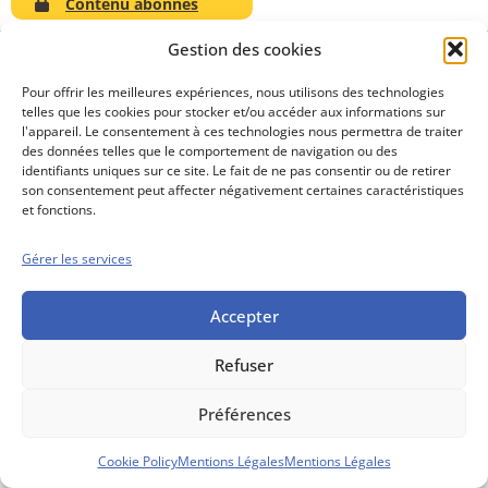
Contenu abonnés
Gestion des cookies
Pour offrir les meilleures expériences, nous utilisons des technologies
telles que les cookies pour stocker et/ou accéder aux informations sur
Conseils boursiers depuis 1952
l'appareil. Le consentement à ces technologies nous permettra de traiter
Propos Utiles est
des données telles que le comportement de navigation ou des
une publication
identifiants uniques sur ce site. Le fait de ne pas consentir ou de retirer
des Editions
son consentement peut affecter négativement certaines caractéristiques
Marigny
et fonctions.
Mentions Légales
Politique cookie
Gérer les services
Conditions générales de vente
Accepter
Refuser
Préférences
Cookie Policy
Mentions Légales
Mentions Légales