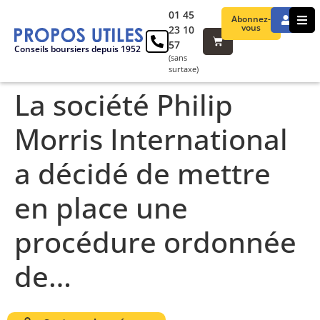
01 45
Abonnez-
vous
23 10
57
Conseils boursiers depuis 1952
(sans
surtaxe)
La société Philip
Morris International
a décidé de mettre
en place une
procédure ordonnée
de…