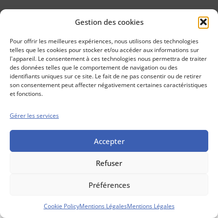
Gestion des cookies
Conseils boursiers depuis 1952
Propos Utiles est
Pour offrir les meilleures expériences, nous utilisons des technologies
une publication
telles que les cookies pour stocker et/ou accéder aux informations sur
des Editions
l'appareil. Le consentement à ces technologies nous permettra de traiter
Marigny
des données telles que le comportement de navigation ou des
identifiants uniques sur ce site. Le fait de ne pas consentir ou de retirer
Mentions Légales
Politique cookie
son consentement peut affecter négativement certaines caractéristiques
Conditions générales de vente
et fonctions.
Gérer les services
Accepter
Refuser
Préférences
Cookie Policy
Mentions Légales
Mentions Légales