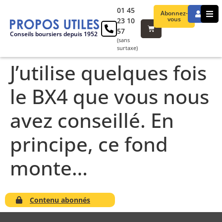
01 45
Abonnez-
vous
23 10
57
Conseils boursiers depuis 1952
(sans
surtaxe)
J’utilise quelques fois
le BX4 que vous nous
avez conseillé. En
principe, ce fond
monte…
Contenu abonnés