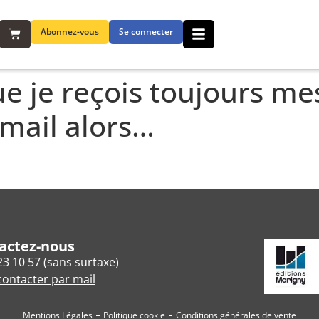
Abonnez-vous
Se connecter
ue je reçois toujours me
mail alors…
actez-nous
23 10 57 (sans surtaxe)
ontacter par mail
Mentions Légales
Politique cookie
Conditions générales de vente