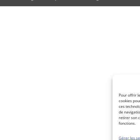
Pour offrir 
cookies pour
ces technol
de navigatio
retirer son 
fonctions.
Gérer les se