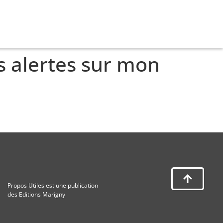
s alertes sur mon
Propos Utiles est une publication
des Editions Marigny