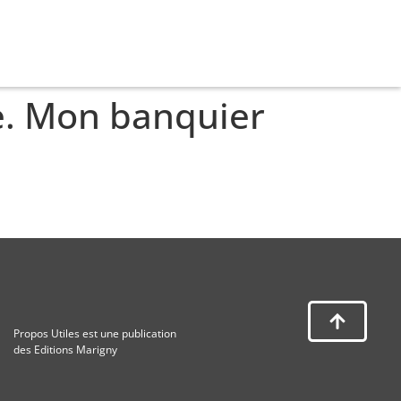
me. Mon banquier
Propos Utiles est une publication
des Editions Marigny