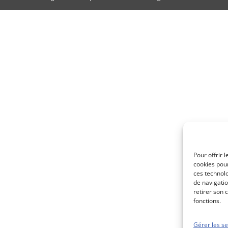
Pour offrir 
cookies pour
ces technol
de navigatio
retirer son 
fonctions.
Gérer les se