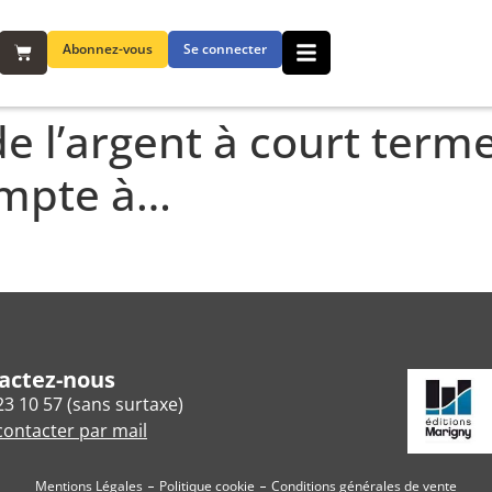
Abonnez-vous
Se connecter
de l’argent à court ter
ompte à…
actez-nous
23 10 57 (sans surtaxe)
ontacter par mail
Mentions Légales
Politique cookie
Conditions générales de vente