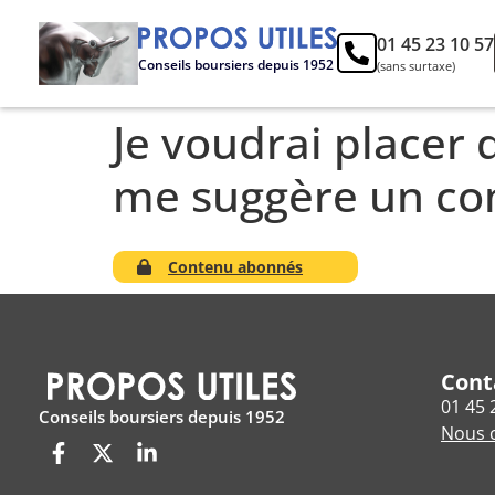
01 45 23 10 57
Conseils boursiers depuis 1952
(sans surtaxe)
Je voudrai placer 
me suggère un c
Contenu abonnés
Cont
01 45 
Conseils boursiers depuis 1952
Nous c