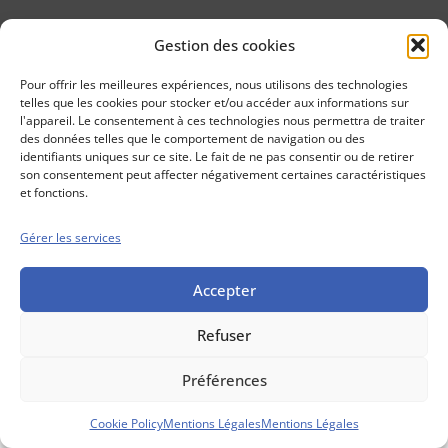
Gestion des cookies
Conseils boursiers depuis 1952
Propos Utiles est
Pour offrir les meilleures expériences, nous utilisons des technologies
une publication
telles que les cookies pour stocker et/ou accéder aux informations sur
des Editions
l'appareil. Le consentement à ces technologies nous permettra de traiter
Marigny
des données telles que le comportement de navigation ou des
identifiants uniques sur ce site. Le fait de ne pas consentir ou de retirer
Mentions Légales
Politique cookie
son consentement peut affecter négativement certaines caractéristiques
Conditions générales de vente
et fonctions.
Gérer les services
Accepter
Refuser
Préférences
Cookie Policy
Mentions Légales
Mentions Légales