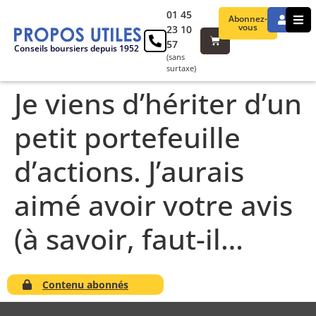
01 45
Abonnez-
vous
23 10
57
Conseils boursiers depuis 1952
(sans
surtaxe)
Je viens d’hériter d’un
petit portefeuille
d’actions. J’aurais
aimé avoir votre avis
(à savoir, faut-il…
Contenu abonnés