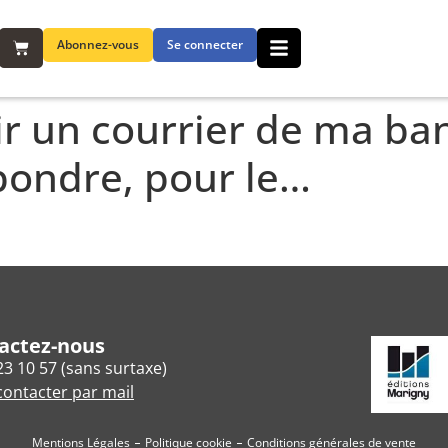
Abonnez-vous
Se connecter
oir un courrier de ma b
ondre, pour le…
actez-nous
23 10 57 (sans surtaxe)
ontacter par mail
Mentions Légales
Politique cookie
Conditions générales de vente