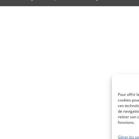
Pour offrir 
cookies pour
ces technol
de navigatio
retirer son 
fonctions.
Gérer les se