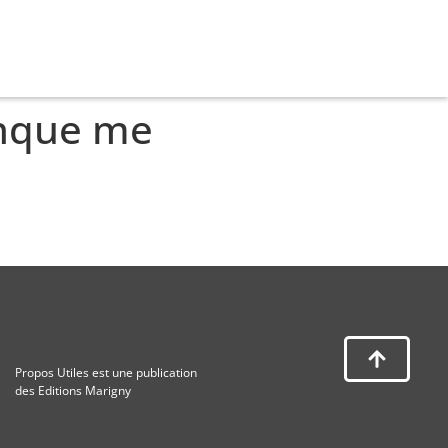
anque me
Propos Utiles est une publication
des Editions Marigny