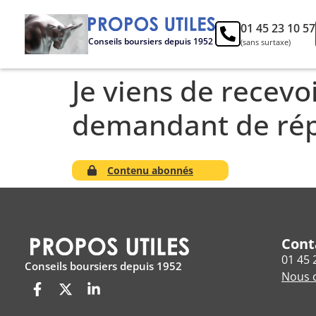
01 45 23 10 57
Conseils boursiers depuis 1952
(sans surtaxe)
Je viens de recev
demandant de rép
Contenu abonnés
Cont
01 45 
Conseils boursiers depuis 1952
Nous c