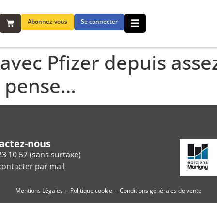
Abonnez-vous
Se connecter
» avec Pfizer depuis ass
e pense…
actez-nous
23 10 57 (sans surtaxe)
ontacter par mail
Mentions Légales
Politique cookie
Conditions générales de vente