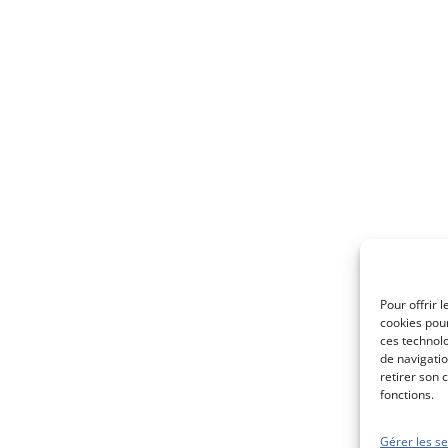
Pour offrir 
cookies pour
ces technol
de navigatio
retirer son 
fonctions.
Gérer les se