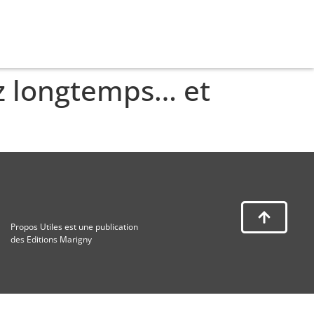
ez longtemps… et
Propos Utiles est une publication
des Editions Marigny