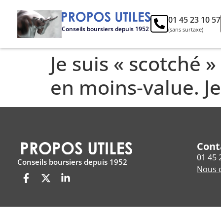
01 45 23 10 57
Conseils boursiers depuis 1952
(sans surtaxe)
Je suis « scotché 
en moins-value. J
Cont
01 45 
Conseils boursiers depuis 1952
Nous c