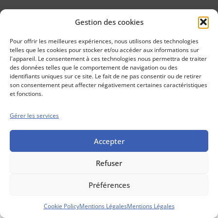
Gestion des cookies
Conseils boursiers depuis 1952
Propos Utiles est
Pour offrir les meilleures expériences, nous utilisons des technologies
une publication
telles que les cookies pour stocker et/ou accéder aux informations sur
des Editions
l'appareil. Le consentement à ces technologies nous permettra de traiter
Marigny
des données telles que le comportement de navigation ou des
identifiants uniques sur ce site. Le fait de ne pas consentir ou de retirer
Mentions Légales
Politique cookie
son consentement peut affecter négativement certaines caractéristiques
Conditions générales de vente
et fonctions.
Gérer les services
Accepter
Refuser
Préférences
Cookie Policy
Mentions Légales
Mentions Légales