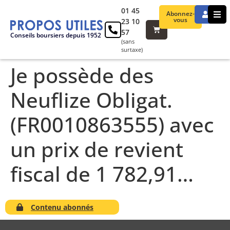
01 45
Abonnez-
vous
23 10
57
Conseils boursiers depuis 1952
(sans
surtaxe)
Je possède des
Neuflize Obligat.
(FR0010863555) avec
un prix de revient
fiscal de 1 782,91…
Contenu abonnés