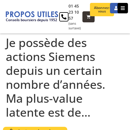
01 45
Abonnez-
vous
23 10
57
Conseils boursiers depuis 1952
(sans
surtaxe)
Je possède des
actions Siemens
depuis un certain
nombre d’années.
Ma plus-value
latente est de…