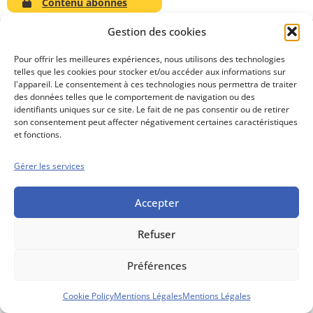
Contenu abonnés
Gestion des cookies
Pour offrir les meilleures expériences, nous utilisons des technologies
telles que les cookies pour stocker et/ou accéder aux informations sur
Conseils boursiers depuis 1952
l'appareil. Le consentement à ces technologies nous permettra de traiter
Propos Utiles est
des données telles que le comportement de navigation ou des
une publication
identifiants uniques sur ce site. Le fait de ne pas consentir ou de retirer
des Editions
son consentement peut affecter négativement certaines caractéristiques
Marigny
et fonctions.
Mentions Légales
Politique cookie
Gérer les services
Conditions générales de vente
Accepter
Refuser
Préférences
Cookie Policy
Mentions Légales
Mentions Légales