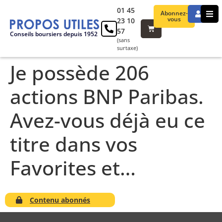
01 45
Abonnez-
vous
23 10
57
Conseils boursiers depuis 1952
(sans
surtaxe)
Je possède 206
actions BNP Paribas.
Avez-vous déjà eu ce
titre dans vos
Favorites et…
Contenu abonnés